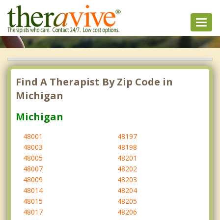
Toggl
navig
Find A Therapist By Zip Code in
Michigan
Michigan
48001
48197
48003
48198
48005
48201
48007
48202
48009
48203
48014
48204
48015
48205
48017
48206